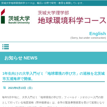
茨城大学地球環境科学コースは、幅広い分野で研究・教育を展開しています。
English
(Sorry, but under construction)
お知らせ NEWS
1年生向けの大学入門ゼミ「地球環境の学び方」の巡検を北茨城
市五浦海岸で開催。
2021年6月13日（日）
毎年5月中旬に、大学入門ゼミ「地球環境の学び方」フィールド・ジオロジー入門の部
として行っている地質巡検（野外観察会）は、全学の緊急事態措置を受けて延期となり