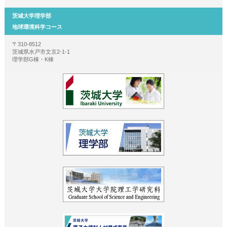
茨城大学理学部
地球環境科学コース
〒310-8512
茨城県水戸市文京2-1-1
理学部G棟・K棟